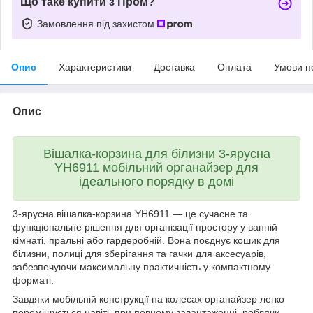
Що таке купити з Пром?
Замовлення під захистом
Опис
Характеристики
Доставка
Оплата
Умови п
Опис
Вішалка-корзина для білизни 3-ярусна
YH6911 мобільний органайзер для
ідеального порядку в домі
3-ярусна вішалка-корзина YH6911 — це сучасне та
функціональне рішення для організації простору у ванній
кімнаті, пральні або гардеробній. Вона поєднує кошик для
білизни, полиці для зберігання та гачки для аксесуарів,
забезпечуючи максимальну практичність у компактному
форматі.
Завдяки мобільній конструкції на колесах органайзер легко
переміщується навіть при повному завантаженні, роблячи