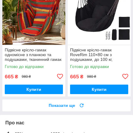
Підвісне крісло-гамак
Підвісне крісло-гамак
одномісне з планкою та
RoveRim 110×80 см з
подушками, тканинний гамак
подушками, до 100 кг,
для відпочинку
підвісне крісло для дому,
Готово до відправки
Готово до відправки
саду, балкона, чорне
665
665
₴
₴
980 ₴
980 ₴
Купити
Купити
Показати ще
Про нас