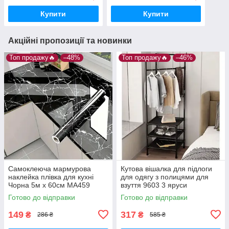
Купити
Купити
Акційні пропозиції та новинки
Топ продажу🔥
–48%
Топ продажу🔥
–46%
Самоклеюча мармурова
Кутова вішалка для підлоги
наклейка плівка для кухні
для одягу з полицями для
Чорна 5м х 60см MA459
взуття 9603 3 яруси
170х43х43 см
Готово до відправки
Готово до відправки
149
317
₴
₴
286 ₴
585 ₴