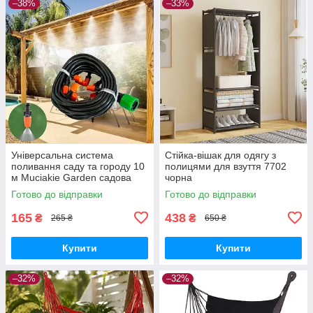
–38%
–33%
Універсальна система
Стійка-вішак для одягу з
поливання саду та городу 10
полицями для взуття 7702
м Muciakie Garden садова
чорна
насадка-розпилювач для
Готово до відправки
Готово до відправки
зрошення 4/7 м
165
438
₴
₴
265 ₴
650 ₴
Купити
Купити
–32%
–32%