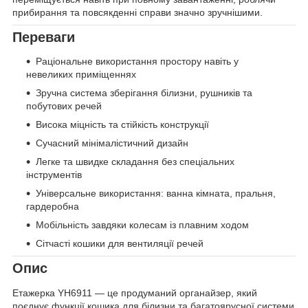
прибирання та повсякденні справи значно зручнішими.
Переваги
Раціональне використання простору навіть у
невеликих приміщеннях
Зручна система зберігання білизни, рушників та
побутових речей
Висока міцність та стійкість конструкції
Сучасний мінімалістичний дизайн
Легке та швидке складання без спеціальних
інструментів
Універсальне використання: ванна кімната, пральня,
гардеробна
Мобільність завдяки колесам із плавним ходом
Сітчасті кошики для вентиляції речей
Опис
Етажерка YH6911 — це продуманий органайзер, який
поєднує функції кошика для білизни та багатоярусної системи