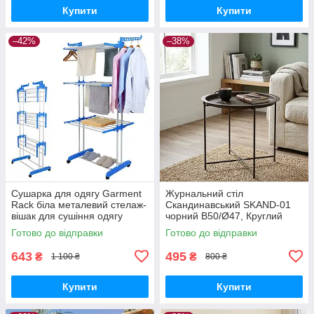
Купити
Купити
–42%
–38%
Сушарка для одягу Garment
Журнальний стіл
Rack біла металевий стелаж-
Скандинавський SKAND-01
вішак для сушіння одягу
чорний В50/Ø47, Круглий
приставний столик для
Готово до відправки
Готово до відправки
вітальні, спальні
643
495
₴
₴
1 100 ₴
800 ₴
Купити
Купити