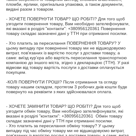
пломби, ярлики, оригінальна упаковка, а також документи, 
видані разом з товаром.

- ХОЧЕТЕ ПОВЕРНУТИ ТОВАР? ЩО РОБІТІ? Для того щоб 
узгодити повернення товару, Вам необхідно зателефонувати, 
які вказані в розділі "контакти": +380956120361 Повернення 
товару складає зазначені дані у ТТН при отриманні посилки.

- Хто платить за пересилання ПОВЕРНЕННЯ ТОВАРУ? У 
цьому випадку при поверненні товару ми не відшкодовуємо 
витрат, пов'язаних із вартістю послуг з доставки товару, а 
саме: виїзд кур'єра або вартість пересилання транспортною 
компанією до іншого міста, згідно з декларацією (ТТН). У разі 
відмови від товару вартість послуги з доставки оплачується 
покупцем.

-КОЛІ ПОВЕРНУТИ ГРОШІ? Після отримання та огляду 
товару нашим складом, протягом 3 робочих днів кошти буде 
повернуто на реквізити з яких здійснювалася оплата.

- ХОЧЕТЕ ЗАМІНИТИ ТОВАР? ЩО РОБІТІ? Для того щоб 
узгодити обмін товару, Вам необхідно зателефонувати, які 
вказані в розділі "контакти": +380956120361  Обмін товару 
складає зазначені дані у ТТН при отриманні посилки.

- Хто платить за пересилання обміну товару? У цьому 
випадку під час обміну товару ми не відшкодовуємо витрат, 
пов'язаних із вартістю послуг з доставки товару, а саме: виїзд 