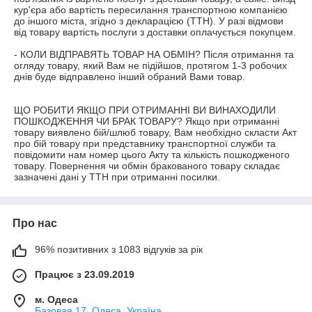
кур'єра або вартість пересилання транспортною компанією 
до іншого міста, згідно з декларацією (ТТН). У разі відмови 
від товару вартість послуги з доставки оплачується покупцем.

- КОЛИ ВІДПРАВЯТЬ ТОВАР НА ОБМІН? Після отримання та 
огляду товару, який Вам не підійшов, протягом 1-3 робочих 
днів буде відправлено інший обраний Вами товар.

ЩО РОБИТИ ЯКЩО ПРИ ОТРИМАННІ ВИ ВИНАХОДИЛИ 
ПОШКОДЖЕННЯ ЧИ БРАК ТОВАРУ? Якщо при отриманні 
товару виявлено бій/шлюб товару, Вам необхідно скласти Акт 
про бій товару при представнику транспортної служби та 
повідомити нам номер цього Акту та кількість пошкодженого 
товару. Повернення чи обмін бракованого товару складає 
зазначені дані у ТТН при отриманні посилки.
Про нас
96% позитивних з 1083 відгуків за рік
Працює з 23.09.2019
м. Одеса
Базовая 17, Одеса, Україна