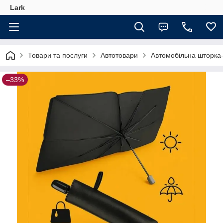
Lark
Товари та послуги
Автотовари
Автомобільна шторка
–33%