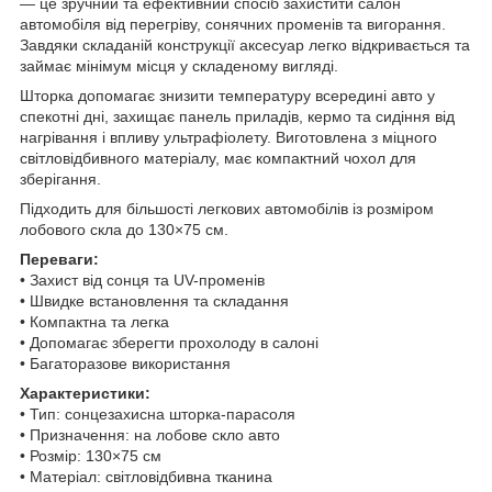
— це зручний та ефективний спосіб захистити салон
автомобіля від перегріву, сонячних променів та вигорання.
Завдяки складаній конструкції аксесуар легко відкривається та
займає мінімум місця у складеному вигляді.
Шторка допомагає знизити температуру всередині авто у
спекотні дні, захищає панель приладів, кермо та сидіння від
нагрівання і впливу ультрафіолету. Виготовлена з міцного
світловідбивного матеріалу, має компактний чохол для
зберігання.
Підходить для більшості легкових автомобілів із розміром
лобового скла до 130×75 см.
Переваги:
• Захист від сонця та UV-променів
• Швидке встановлення та складання
• Компактна та легка
• Допомагає зберегти прохолоду в салоні
• Багаторазове використання
Характеристики:
• Тип: сонцезахисна шторка-парасоля
• Призначення: на лобове скло авто
• Розмір: 130×75 см
• Матеріал: світловідбивна тканина