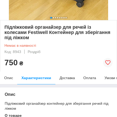
Підліжковий органайзер для речей із
колесами Festiwell Контейнер для зберігання
під ліжком
Немає в наявності
Код: 8943
Роздріб
750
₴
Опис
Характеристики
Доставка
Оплата
Умови 
Опис
Підліжковий органайзер контейнер для зберігання речей під
ліжком
О товаре