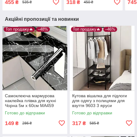
455
318
745
₴
₴
535 ₴
450 ₴
при
Акційні пропозиції та новинки
Топ продажу🔥
–48%
Топ продажу🔥
–46%
Самоклеюча мармурова
Кутова вішалка для підлоги
наклейка плівка для кухні
для одягу з полицями для
Чорна 5м х 60см MA459
взуття 9603 3 яруси
170х43х43 см
Готово до відправки
Готово до відправки
149
317
₴
₴
286 ₴
585 ₴