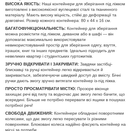
ВИСОКА ЯКІСТЬ:
Наші контейнери для зберігання під ліжком
виготовлені з високоякісної вуглецевої сталі та тканинного
матеріалу. Мають високу міцність, стійкі до деформації та
довговічні. Розмір кожного контейнера: 80 x 44 x 16 см.
БАГАТОФУНКЦІОНАЛЬНІСТЬ:
Контейнер для зберігання
можна розмістити під ліжком, диваном або в шафі — він
допомагає максимально використовувати
невикористовуваний простір для зберігання одягу, взуття,
іграшок, книг та інших предметів. Ідеально підходить для
невеликих квартир і студентських гуртожитків.
ЗРУЧНО ВІДКРИВАТИ І ЗАКРИВАТИ:
Завдяки застібці-
блискавці та ручці контейнер легко відкривається й
закривається, забезпечуючи швидкий доступ до вмісту. Бічні
ручки дають змогу зручно витягати контейнер із-під ліжка.
ПРОСТО ПРОСМАТРІВАТИ МІСТЮ:
Прозоре віконце
захищає речі від пилу та водночас дає змогу легко бачити, що
всередині. Більше не потрібно перервати всі ящики в пошуках
потрібної речі!
СВОБОДА ДВИЖЕНИЯ:
Контейнери обладнані поворотними
колесами, що дає змогу легко пересувати їх різними
поверхнями. Блоковані колеса надійно фіксують контейнер на
місці за потреби.