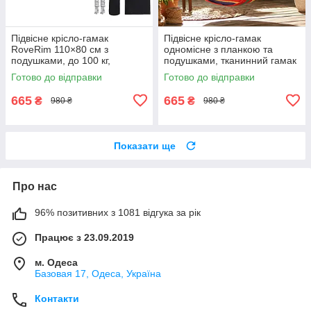
Підвісне крісло-гамак
Підвісне крісло-гамак
RoveRim 110×80 см з
одномісне з планкою та
подушками, до 100 кг,
подушками, тканинний гамак
підвісне крісло для дому,
для відпочинку
Готово до відправки
Готово до відправки
саду, балкона, чорне
665
665
₴
₴
980 ₴
980 ₴
Показати ще
Про нас
96% позитивних з 1081 відгука за рік
Працює з 23.09.2019
м. Одеса
Базовая 17, Одеса, Україна
Контакти