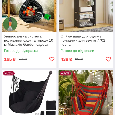
Універсальна система
Стійка-вішак для одягу з
поливання саду та городу 10
полицями для взуття 7702
м Muciakie Garden садова
чорна
насадка-розпилювач для
Готово до відправки
Готово до відправки
зрошення 4/7 м
165
438
₴
₴
265 ₴
650 ₴
–32%
–32%