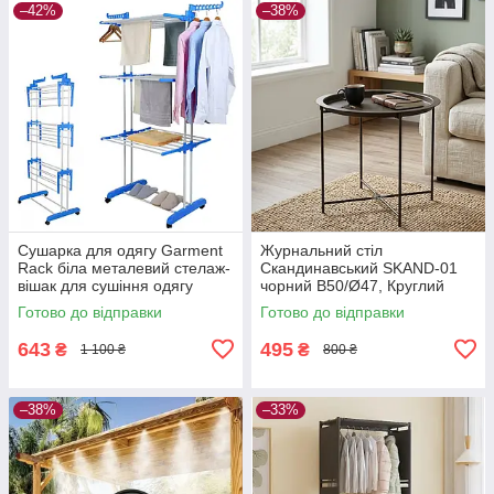
–42%
–38%
Сушарка для одягу Garment
Журнальний стіл
Rack біла металевий стелаж-
Скандинавський SKAND-01
вішак для сушіння одягу
чорний В50/Ø47, Круглий
приставний столик для
Готово до відправки
Готово до відправки
вітальні, спальні
643
495
₴
₴
1 100 ₴
800 ₴
–38%
–33%