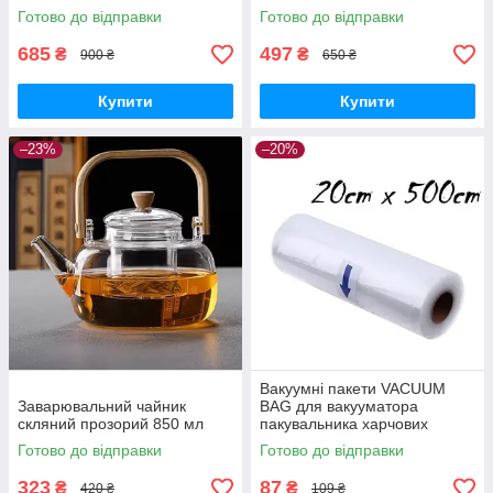
приправ
набір контейнерів для
Готово до відправки
Готово до відправки
приправ
685
497
₴
₴
900 ₴
650 ₴
Купити
Купити
–23%
–20%
Вакуумні пакети VACUUM
Заварювальний чайник
BAG для вакууматора
скляний прозорий 850 мл
пакувальника харчових
продуктів 20 х 500 см
Готово до відправки
Готово до відправки
323
87
₴
₴
420 ₴
109 ₴