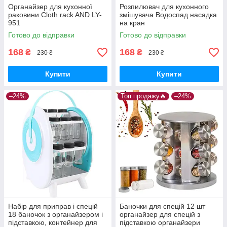
Органайзер для кухонної
Розпилювач для кухонного
раковини Cloth rack AND LY-
змішувача Водоспад насадка
951
на кран
Готово до відправки
Готово до відправки
168
168
₴
₴
230 ₴
230 ₴
Купити
Купити
–24%
Топ продажу🔥
–24%
Набір для приправ і спецій
Баночки для спецій 12 шт
18 баночок з органайзером і
органайзер для спецій з
підставкою, контейнер для
підставкою органайзери