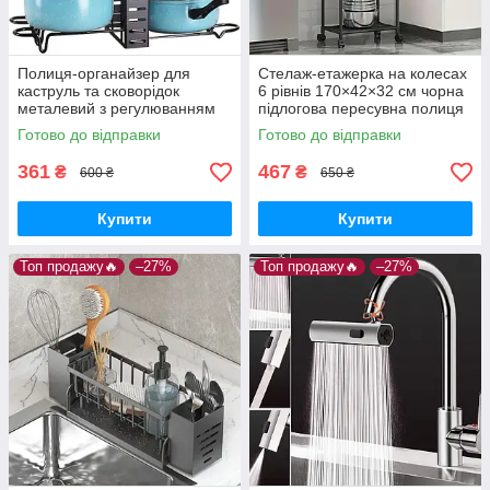
Полиця-органайзер для
Стелаж-етажерка на колесах
каструль та сковорідок
6 рівнів 170×42×32 см чорна
металевий з регулюванням
підлогова пересувна полиця
висоти полиць
Готово до відправки
Готово до відправки
361
467
₴
₴
600 ₴
650 ₴
Купити
Купити
Топ продажу🔥
–27%
Топ продажу🔥
–27%