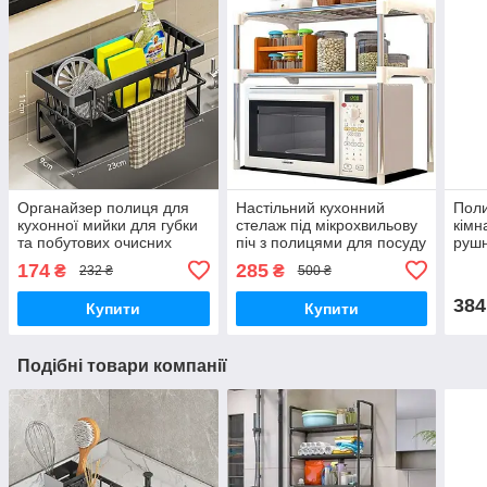
Органайзер полиця для
Настільний кухонний
Поли
кухонної мийки для губки
стелаж під мікрохвильову
кімн
та побутових очисних
піч з полицями для посуду
рушн
засобів
та спецій, 2-ярусна
наст
174
285
₴
₴
232 ₴
500 ₴
етажерка для
чорн
мікрохвильовки.
384
Купити
Купити
Подібні товари компанії