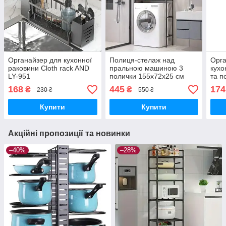
Органайзер для кухонної
Полиця-стелаж над
Орга
раковини Cloth rack AND
пральною машиною 3
кухо
LY-951
полички 155х72х25 см
та п
органайзер для ванної
засо
168
445
174
₴
₴
230 ₴
550 ₴
кімнати багаторівнева
Купити
Купити
Акційні пропозиції та новинки
–40%
–28%