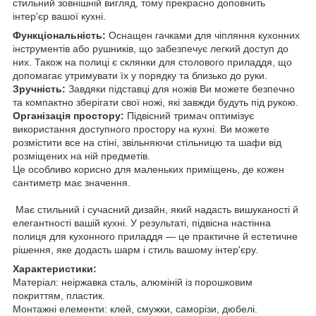
стильний зовнішній вигляд, тому прекрасно доповнить
інтер'єр вашої кухні.
Функціональність:
Оснащен гачками для чіпляння кухонних
інструментів або рушників, що забезпечує легкий доступ до
них. Також на полиці є склянки для столового приладдя, що
допомагає утримувати їх у порядку та близько до руки.
Зручність:
Завдяки підставці для ножів Ви можете безпечно
та компактно зберігати свої ножі, які завжди будуть під рукою.
Організація простору:
Підвісний тримач оптимізує
використання доступного простору на кухні. Ви можете
розмістити все на стіні, звільняючи стільницю та шафи від
розміщених на ній предметів.
Це особливо корисно для маленьких приміщень, де кожен
сантиметр має значення.
Має стильний і сучасний дизайн, який надасть вишуканості й
елегантності вашій кухні. У результаті, підвісна настінна
полиця для кухонного приладдя — це практичне й естетичне
рішення, яке додасть шарм і стиль вашому інтер'єру.
Характеристики:
Матеріал: неіржавка сталь, алюміній із порошковим
покриттям, пластик.
Монтажні елементи: клей, смужки, саморізи, дюбелі.