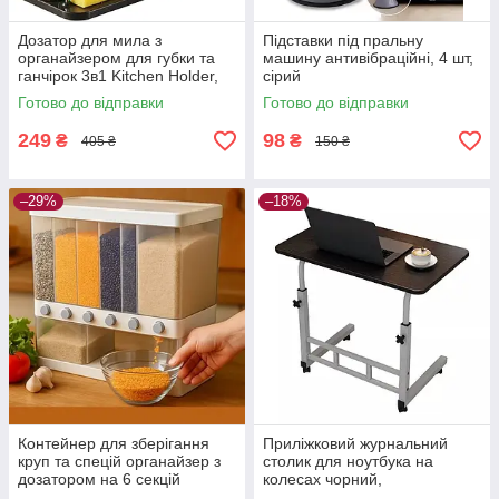
Дозатор для мила з
Підставки під пральну
органайзером для губки та
машину антивібраційні, 4 шт,
ганчірок 3в1 Kitchen Holder,
сірий
сушарка для ложок і виделок
Готово до відправки
Готово до відправки
249
98
₴
₴
405 ₴
150 ₴
–29%
–18%
Контейнер для зберігання
Приліжковий журнальний
круп та спецій органайзер з
столик для ноутбука на
дозатором на 6 секцій
колесах чорний,
регульований 60–90 см,