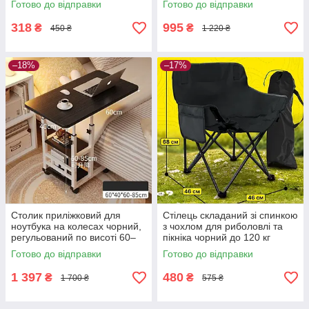
Готово до відправки
Готово до відправки
80×40 см
318
995
₴
₴
450 ₴
1 220 ₴
–18%
–17%
Столик приліжковий для
Стілець складаний зі спинкою
ноутбука на колесах чорний,
з чохлом для риболовлі та
регульований по висоті 60–
пікніка чорний до 120 кг
85 см, 60×40 см
Готово до відправки
Готово до відправки
1 397
480
₴
₴
1 700 ₴
575 ₴