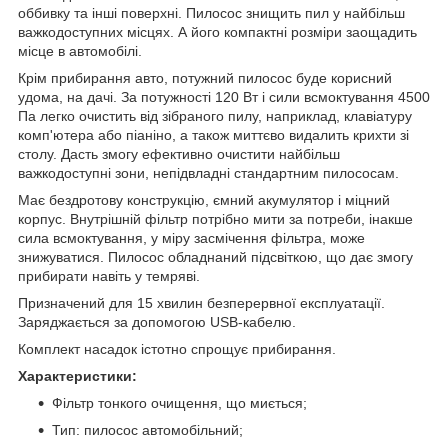
оббивку та інші поверхні. Пилосос знищить пил у найбільш
важкодоступних місцях. А його компактні розміри заощадить
місце в автомобілі.
Крім прибирання авто, потужний пилосос буде корисний
удома, на дачі. За потужності 120 Вт і сили всмоктування 4500
Па легко очистить від зібраного пилу, наприклад, клавіатуру
комп'ютера або піаніно, а також миттєво видалить крихти зі
столу. Дасть змогу ефективно очистити найбільш
важкодоступні зони, непідвладні стандартним пилососам.
Має бездротову конструкцію, ємний акумулятор і міцний
корпус. Внутрішній фільтр потрібно мити за потреби, інакше
сила всмоктування, у міру засмічення фільтра, може
знижуватися. Пилосос обладнаний підсвіткою, що дає змогу
прибирати навіть у темряві.
Призначений для 15 хвилин безперервної експлуатації.
Заряджається за допомогою USB-кабелю.
Комплект насадок істотно спрощує прибирання.
Характеристики:
Фільтр тонкого очищення, що миється;
Тип: пилосос автомобільний;