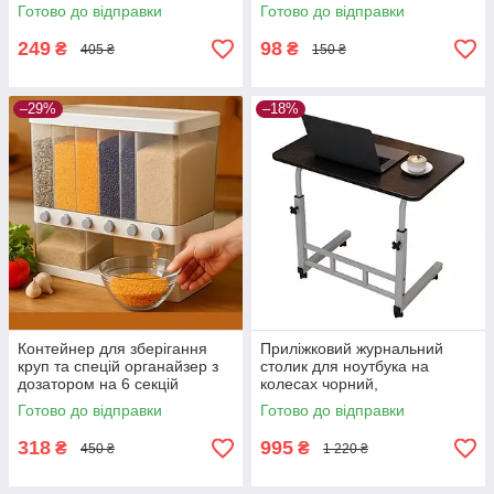
сушарка для ложок і виделок
Готово до відправки
Готово до відправки
249
98
₴
₴
405 ₴
150 ₴
–29%
–18%
Контейнер для зберігання
Приліжковий журнальний
круп та спецій органайзер з
столик для ноутбука на
дозатором на 6 секцій
колесах чорний,
регульований 60–90 см,
Готово до відправки
Готово до відправки
80×40 см
318
995
₴
₴
450 ₴
1 220 ₴