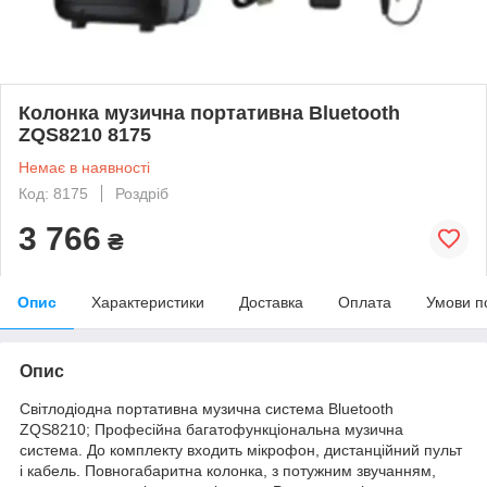
Колонка музична портативна Bluetooth
ZQS8210 8175
Немає в наявності
Код: 8175
Роздріб
3 766
₴
Опис
Характеристики
Доставка
Оплата
Умови п
Опис
Світлодіодна портативна музична система Bluetooth
ZQS8210; Професійна багатофункціональна музична
система. До комплекту входить мікрофон, дистанційний пульт
і кабель. Повногабаритна колонка, з потужним звучанням,