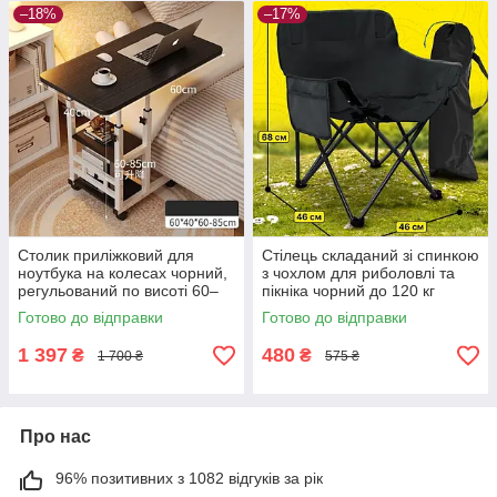
–18%
–17%
Столик приліжковий для
Стілець складаний зі спинкою
ноутбука на колесах чорний,
з чохлом для риболовлі та
регульований по висоті 60–
пікніка чорний до 120 кг
85 см, 60×40 см
Готово до відправки
Готово до відправки
1 397
480
₴
₴
1 700 ₴
575 ₴
Про нас
96% позитивних з 1082 відгуків за рік