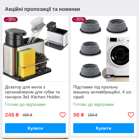
Акційні пропозиції та новинки
–39%
–35%
Дозатор для мила з
Підставки під пральну
органайзером для губки та
машину антивібраційні, 4 шт,
ганчірок 3в1 Kitchen Holder,
сірий
сушарка для ложок і виделок
Готово до відправки
Готово до відправки
249
98
₴
₴
405 ₴
150 ₴
Купити
Купити