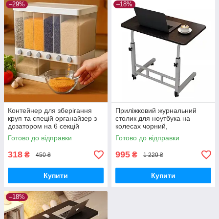
–29%
–18%
Контейнер для зберігання
Приліжковий журнальний
круп та спецій органайзер з
столик для ноутбука на
дозатором на 6 секцій
колесах чорний,
регульований 60–90 см,
Готово до відправки
Готово до відправки
80×40 см
318
995
₴
₴
450 ₴
1 220 ₴
Купити
Купити
–18%