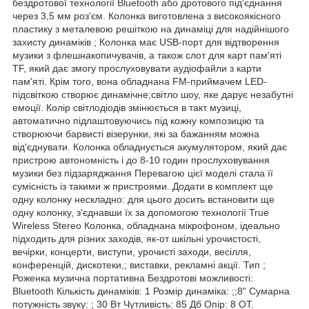
бездротової технології Bluetooth або дротового під'єднання
через 3,5 мм роз'єм. Колонка виготовлена з високоякісного
пластику з металевою решіткою на динаміці для надійнішого
захисту динаміків ; Колонка має USB-порт для відтворення
музики з флешнакопичувачів, а також слот для карт пам'яті
TF, який дає змогу прослуховувати аудіофайли з карти
пам'яті. Крім того, вона обладнана FM-приймачем LED-
підсвіткою створює динамічне;світло шоу, яке дарує незабутні
емоції. Колір світлодіодів змінюється в такт музиці,
автоматично підлаштовуючись під кожну композицію та
створюючи барвисті візерунки, які за бажанням можна
від'єднувати. Колонка обладнується акумулятором, який дає
пристрою автономність і до 8-10 годин прослуховування
музики без підзаряджання Перевагою цієї моделі стала її
сумісність із такими ж пристроями. Додати в комплект ще
одну колонку нескладно: для цього досить встановити ще
одну колонку, з'єднавши їх за допомогою технології True
Wireless Stereo Колонка, обладнана мікрофоном, ідеально
підходить для різних заходів, як-от шкільні урочистості,
вечірки, концерти, виступи, урочисті заходи, весілля,
конференцій, дискотеки,; виставки, рекламні акції. Тип ;
Роженка музична портативна Бездротові можливості:
Bluetooth Кількість динаміків: 1 Розмір динаміка: ;;8" Сумарна
потужність звуку: ; 30 Вт Чутливість: 85 Дб Опір: 8 ОТ.