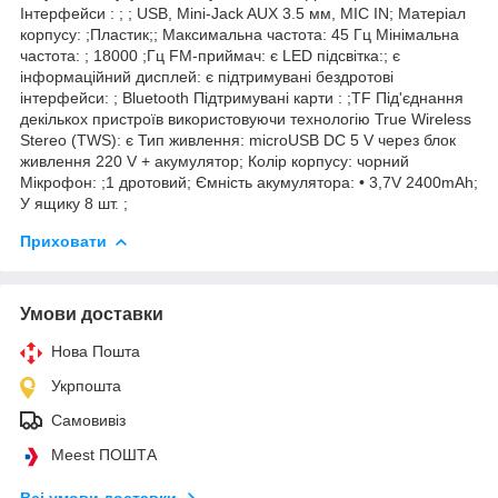
Інтерфейси : ; ; USB, Mini-Jack AUX 3.5 мм, MIC IN; Матеріал
корпусу: ;Пластик;; Максимальна частота: 45 Гц Мінімальна
частота: ; 18000 ;Гц FM-приймач: є LED підсвітка:; є
інформаційний дисплей: є підтримувані бездротові
інтерфейси: ; Bluetooth Підтримувані карти : ;TF Під'єднання
декількох пристроїв використовуючи технологію True Wireless
Stereo (TWS): є Тип живлення: microUSB DC 5 V через блок
живлення 220 V + акумулятор; Колір корпусу: чорний
Мікрофон: ;1 дротовий; Ємність акумулятора: • 3,7V 2400mAh;
У ящику 8 шт. ;
Приховати
Умови доставки
Нова Пошта
Укрпошта
Самовивіз
Meest ПОШТА
Всі умови доставки