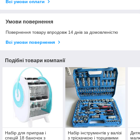
Всі умови оплати
Умови повернення
Повернення товару впродовж 14 днів за домовленістю
Всі умови повернення
Подібні товари компанії
Набір для приправ і
Набір інструментів у валізі
Дитя
спецій 18 баночок з
з тріскачкою і торцевими
малю