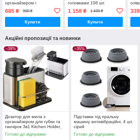
органайзером і
головками 108 шт.
олів
підставкою, контейнер для
набі
685
1 158
339
₴
₴
900 ₴
1 430 ₴
приправ
рож
Купити
Купити
Акційні пропозиції та новинки
–39%
–35%
Дозатор для мила з
Підставки під пральну
органайзером для губки та
машину антивібраційні, 4 шт,
ганчірок 3в1 Kitchen Holder,
сірий
сушарка для ложок і виделок
Готово до відправки
Готово до відправки