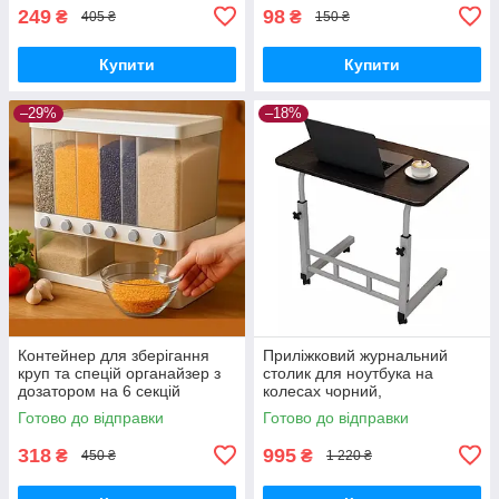
249
98
₴
₴
405 ₴
150 ₴
Купити
Купити
–29%
–18%
Контейнер для зберігання
Приліжковий журнальний
круп та спецій органайзер з
столик для ноутбука на
дозатором на 6 секцій
колесах чорний,
регульований 60–90 см,
Готово до відправки
Готово до відправки
80×40 см
318
995
₴
₴
450 ₴
1 220 ₴