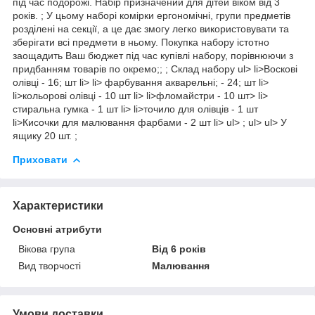
під час подорожі. Набір призначений для дітей віком від 3
років. ; У цьому наборі комірки ергономічні, групи предметів
розділені на секції, а це дає змогу легко використовувати та
зберігати всі предмети в ньому. Покупка набору істотно
заощадить Ваш бюджет під час купівлі набору, порівнюючи з
придбанням товарів по окремо;; ; Склад набору ul> li>Воскові
олівці - 16; шт li> li> фарбування акварельні; - 24; шт li>
li>кольорові олівці - 10 шт li> li>фломайстри - 10 шт> li>
стиральна гумка - 1 шт li> li>точило для олівців - 1 шт
li>Кисочки для малювання фарбами - 2 шт li> ul> ; ul> ul> У
ящику 20 шт. ;
Приховати
Характеристики
Основні атрибути
Вікова група
Від 6 років
Вид творчості
Малювання
Умови доставки