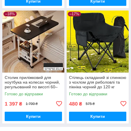
Купити
Купити
–18%
–17%
Столик приліжковий для
Стілець складаний зі спинкою
ноутбука на колесах чорний,
з чохлом для риболовлі та
регульований по висоті 60–
пікніка чорний до 120 кг
85 см, 60×40 см
Готово до відправки
Готово до відправки
1 397
480
₴
₴
1 700 ₴
575 ₴
Купити
Купити